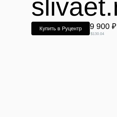
slivaet.
9 900 ₽
Купить в Руцентр
$130.04